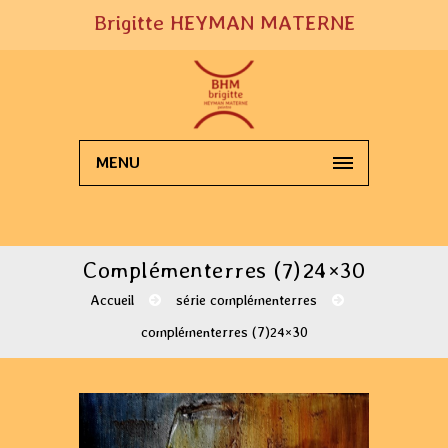
Brigitte HEYMAN MATERNE
MENU
Complémenterres (7)24×30
Accueil
série complémenterres
complémenterres (7)24×30